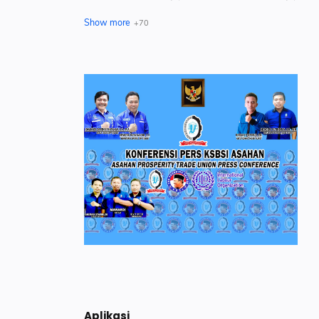
BPJS Ketenagakerjaan
BPJS Ketenagakerjaan Asahan
1
3
Covid-19
Cuti
2
1
Demonstrasi
Desa Sipaku Area
4
1
Disdik Asahan
Disdukcapil Asahan
1
1
Dishub Asahan
Disnaker Asahan
1
2
DPRD Asahan
Edaran Menaker
2
1
Event
Forsa IKN
1
4
Hak Pekerja
Hari Bhayangkara
5
1
Hari Buruh Asahan
HUT RI
3
1
HUT TNI
Ibukota Nusantara
1
4
Industri
International Labour Conference
1
1
iZone
Jobdesk
2
1
Joko Widodo
JPKP
2
1
Aplikasi